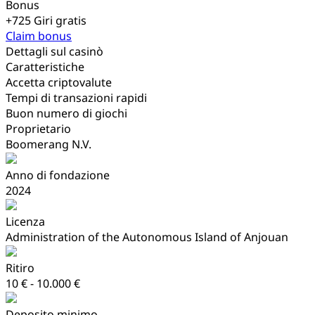
Bonus
+725 Giri gratis
Claim bonus
Dettagli sul casinò
Caratteristiche
Accetta criptovalute
Tempi di transazioni rapidi
Buon numero di giochi
Proprietario
Boomerang N.V.
Anno di fondazione
2024
Licenza
Administration of the Autonomous Island of Anjouan
Ritiro
10 € - 10.000 €
Deposito minimo