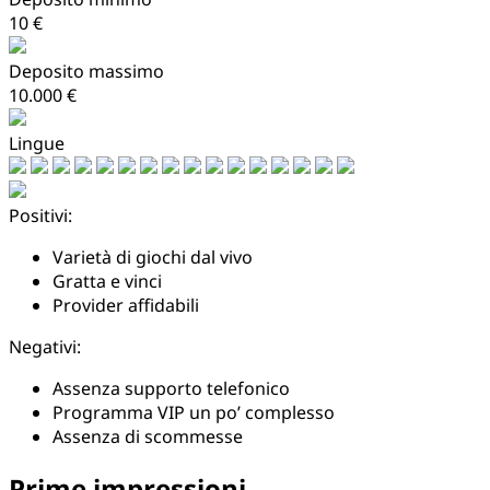
10 €
Deposito massimo
10.000 €
Lingue
Positivi:
Varietà di giochi dal vivo
Gratta e vinci
Provider affidabili
Negativi:
Assenza supporto telefonico
Programma VIP un po’ complesso
Assenza di scommesse
Prime impressioni