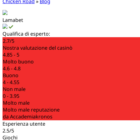
Chicken Road
»
Blog
Lamabet
Qualifica di esperto:
2.7
/5
Nostra valutazione del casinò
4.85 - 5
Molto buono
4.6 - 4.8
Buono
4 - 4.55
Non male
0 - 3.95
Molto male
Molto male reputazione
da Accademiakronos
Esperienza utente
2.5/5
Giochi